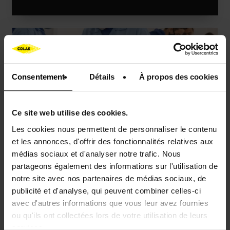
Actualités
Fondation
Colas Rail
Colas Foundation
Consentement
Détails
À propos des cookies
Ce site web utilise des cookies.
Les cookies nous permettent de personnaliser le contenu
ACTUALITÉS
et les annonces, d'offrir des fonctionnalités relatives aux
IECD Égypte x Colas : faire
médias sociaux et d'analyser notre trafic. Nous
partageons également des informations sur l'utilisation de
émerger la prochaine génération
notre site avec nos partenaires de médias sociaux, de
de professionnels de
publicité et d'analyse, qui peuvent combiner celles-ci
l'électrotechnique
avec d'autres informations que vous leur avez fournies
ou qu'ils ont collectées lors de votre utilisation de leurs
services.
Actualités
Mobilité douce