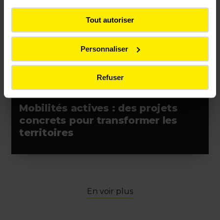
Aménagements urbains
Tout autoriser
Personnaliser
Refuser
ACTUALITÉS
Mobilités actives : des projets
concrets pour transformer les
territoires
En voir plus