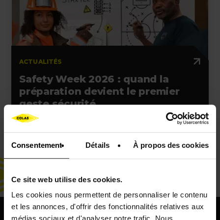
ACTUALITÉS
Safety Week 2026 : quand la
préparation devient le premier
geste sécurité
Consentement
Détails
À propos des cookies
Ce site web utilise des cookies.
Les cookies nous permettent de personnaliser le contenu
et les annonces, d'offrir des fonctionnalités relatives aux
Keepeek
médias sociaux et d'analyser notre trafic. Nous