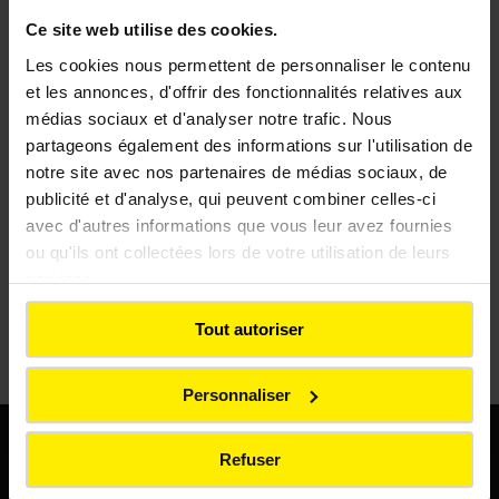
(verrerie, céramique,… ) comme substituts
Ce site web utilise des cookies.
aux ressources naturelles.
Les cookies nous permettent de personnaliser le contenu
et les annonces, d'offrir des fonctionnalités relatives aux
médias sociaux et d'analyser notre trafic. Nous
partageons également des informations sur l'utilisation de
notre site avec nos partenaires de médias sociaux, de
publicité et d'analyse, qui peuvent combiner celles-ci
avec d'autres informations que vous leur avez fournies
ou qu'ils ont collectées lors de votre utilisation de leurs
services.
Tout autoriser
Personnaliser
Une démarche
industrielle au service de
Refuser