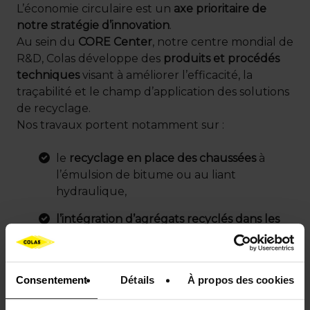
L’économie circulaire est un
axe prioritaire de
notre stratégie d’innovation
.
Au sein du
CORE Center
, notre centre mondial de
R&D, Colas développe des
produits et procédés
techniques
visant à améliorer l’efficacité, la
traçabilité et le champ d’application des solutions
de recyclage.
Nos travaux portent notamment sur :
le
recyclage en place des chaussées
à
l’émulsion de bitume ou au liant
hydraulique,
l’intégration d’agrégats recyclés dans les
enrobés,
la valorisation des terres d’excavation en
terre végétale,
Consentement
Détails
À propos des cookies
l’utilisation de
co-produits industriels