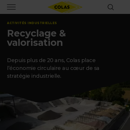
Aller
Focus element
au
contenu
principal
ACTIVITÉS INDUSTRIELLES
Recyclage &
valorisation
Depuis plus de 20 ans, Colas place
l’économie circulaire au cœur de sa
stratégie industrielle.