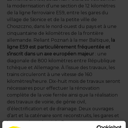
la modernisation d’une section de 12 kilomètres
de la ligne ferroviaire E59, entre les gares du
village de Słonice et de la petite ville de
Choszczno, dans le nord-ouest du pays et à une
cinquantaine de kilomètres de la frontière
allemande. Reliant Poznań à la mer Baltique,
la
ligne E59 est particulièrement fréquentée et
s’inscrit dans un axe européen majeur
: une
diagonale de 800 kilomètres entre République
tchèque et Allemagne. À l’issue des travaux, les
trains circuleront à une vitesse de 160
kilomètres/heure. Dix-huit mois de travaux seront
nécessaires pour effectuer la rénovation
complète de la voie ferrée ainsi que la réalisation
des travaux de voirie, de génie civil,
d’électrification et de drainage. Deux ouvrages
d’art et la caténaire sont reconstruits, les gares et
leurs quais modernisés. Des travaux compliqués