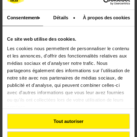
par des réseaux électriques souvent obsolètes et
même la présence de bombes, vestiges de la
Seconde Guerre mondiale.
Consentement
Détails
À propos des cookies
Ce site web utilise des cookies.
Les cookies nous permettent de personnaliser le contenu
et les annonces, d'offrir des fonctionnalités relatives aux
médias sociaux et d'analyser notre trafic. Nous
partageons également des informations sur l'utilisation de
notre site avec nos partenaires de médias sociaux, de
publicité et d'analyse, qui peuvent combiner celles-ci
avec d'autres informations que vous leur avez fournies
ou qu'ils ont collectées lors de votre utilisation de leurs
services.
Développer l'accès au port de Gdynia
Tout autoriser
Colas Rail Polska est également chargé de