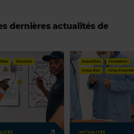
s dernières actualités de
lités
Sécurité
Actualités
Fondation
Colas Rail
Colas Foundat
LITÉS
ACTUALITÉS