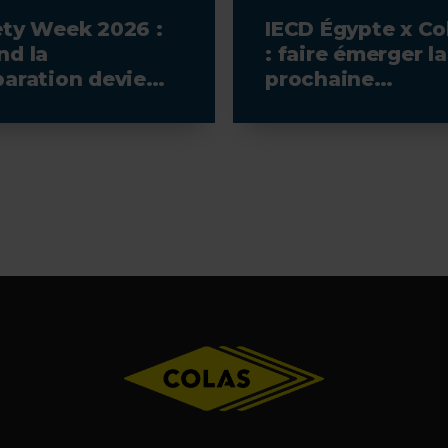
ety Week 2026 :
IECD Égypte x Co
nd la
: faire émerger la
paration devient
prochaine
remier geste
génération de
urité
professionnels d
l'électrotechniq