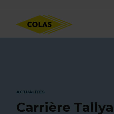
Aller
Focus element
au
contenu
principal
ACTUALITÉS
Carrière Tallya