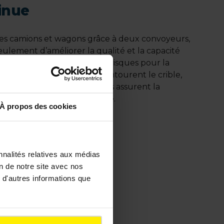
inue
des camions et wagons grâce à deux convoyeurs,
ulement d’améliorer la qualité et la capacité
mpact visuel), ainsi que les risques pour la
sière, et des murs antibruit entourent le crible,
de voies ferrées : les équipes assurent la
ssions de gaz à effet de serre.
À propos des cookies
nnalités relatives aux médias
on de notre site avec nos
 d'autres informations que