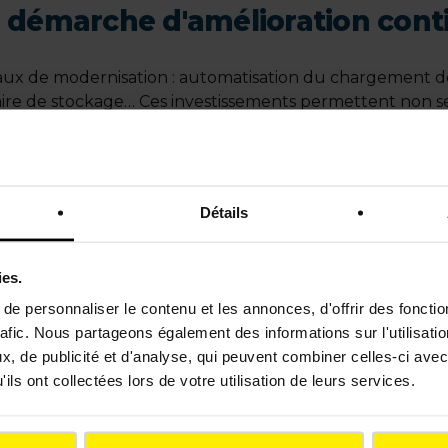
 démarche d'amélioration cont
vaux de modernisation : automatisation du chargement 
aire de stockage… Ces investissements permettent non se
re encore son impact environnemental (poussière, bruit, i
ainsi remplacé l’arrosage traditionnel pour limiter la pous
lats par grosseur. Autre spécificité : Tallya est équipée 
de concassage par rail, ce qui contribue à limiter les émi
Détails
ies.
e personnaliser le contenu et les annonces, d'offrir des fonctio
rafic. Nous partageons également des informations sur l'utilisati
, de publicité et d'analyse, qui peuvent combiner celles-ci avec
ils ont collectées lors de votre utilisation de leurs services.