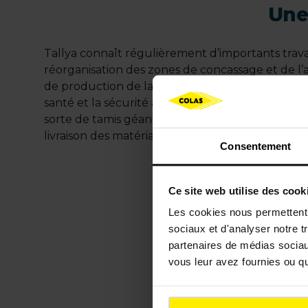
Une
Tallya connaît régulièrement d’importants tra
réorganisation des zones de concassage et de l’
de production de la carrière, mais aussi de rédui
santé et la sécurité au travail. L’air comprimé a 
sorte de tamis géant qui permet de trier les granu
livraison des matériaux directement depuis l’aire 
Consentement
Ce site web utilise des cook
Les cookies nous permettent d
sociaux et d'analyser notre t
partenaires de médias sociaux
vous leur avez fournies ou qu'