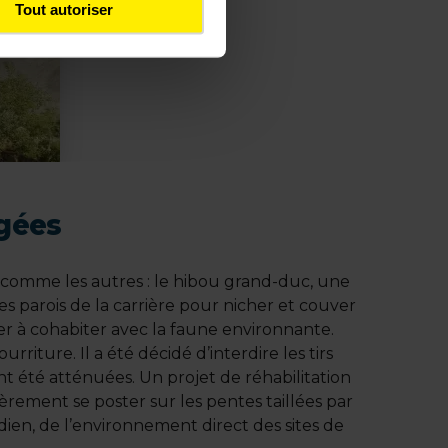
Tout autoriser
gées
pas comme les autres : le hibou grand-duc, une
s parois de la carrière pour nicher et couver
er à cohabiter avec la faune environnante.
riture. Il a été décidé d’interdire les tirs
ont été atténuées. Un projet de réhabilitation
rement se poster sur les pentes taillées par
dien, de l’environnement direct des sites de