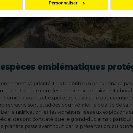
Personnaliser
 espèces emblématiques proté
nvironnement sa priorité. Le site abrite un pensionnaire 
 centaine de couples. Parmi eux, certains ont choisi le
nt ornithologues et experts de ce volatile pour continu
recrache sont étudiées pour vérifier la qualité de sa nour
er la nidification, et les vibrations liées aux explosions 
alistes ont constaté que le grand-duc aimait particuliè
a planète passe avant tout par la préservation, au quoti