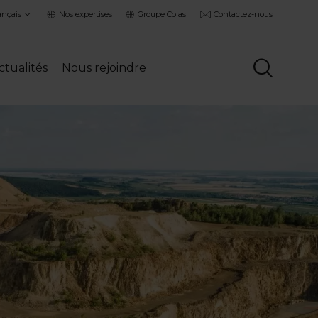
ct
Nos expertises
Groupe Colas
Contactez-nous
guage
ctualités
Nous rejoindre