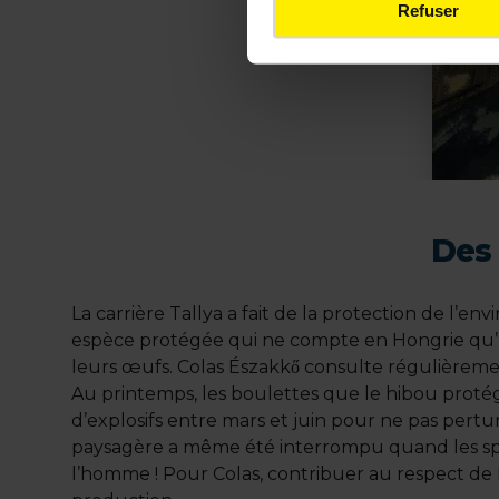
Refuser
Des
La carrière Tallya a fait de la protection de l’e
espèce protégée qui ne compte en Hongrie qu’une
leurs œufs. Colas Északkő consulte régulièreme
Au printemps, les boulettes que le hibou protégé 
d’explosifs entre mars et juin pour ne pas perturb
paysagère a même été interrompu quand les spéci
l’homme ! Pour Colas, contribuer au respect de l