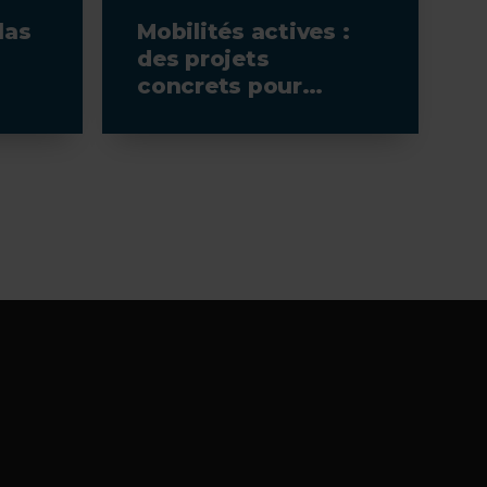
las
Mobilités actives :
des projets
concrets pour
transformer les
e
territoires
ue