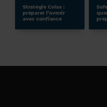
Stratégie Colas :
Saf
préparer l’avenir
qua
avec confiance
pré
le p
séc
Footer