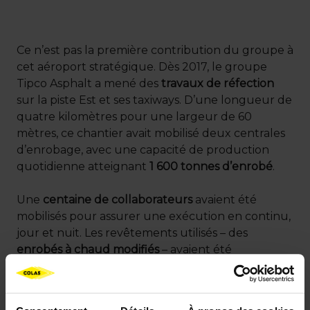
Ce n’est pas la première contribution du groupe à
cet aéroport stratégique. Dès 2017, le groupe
Tipco Asphalt a mené des
travaux de réfection
sur la piste Est et ses taxiways. D’une longueur de
quatre kilomètres pour une largeur de 60
mètres, ce chantier avait mobilisé deux centrales
d’enrobage, avec une capacité de production
quotidienne atteignant
1 600 tonnes d’enrobé
.
Une
centaine de collaborateurs
avaient été
mobilisés pour assurer une exécution en continu,
jour et nuit. Les revêtements utilisés – des
enrobés à chaud modifiés
– avaient été
spécifiquement conçus pour résister
aux charges
lourdes des avions
et aux fortes contraintes
climatiques, en répondant à des
critères stricts de