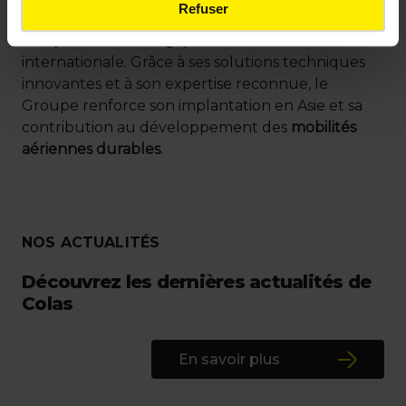
Refuser
accompagner les projets
aéroportuaires
complexes et stratégiques
à l’échelle
internationale. Grâce à ses solutions techniques
innovantes et à son expertise reconnue, le
Groupe renforce son implantation en Asie et sa
contribution au développement des
mobilités
aériennes durables
.
NOS ACTUALITÉS
Découvrez les dernières actualités de
Colas
En savoir plus