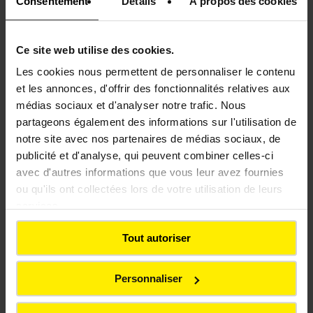
Consentement
Détails
À propos des cookies
performance et de durabilité
.
Ce site web utilise des cookies.
Les cookies nous permettent de personnaliser le contenu
et les annonces, d'offrir des fonctionnalités relatives aux
médias sociaux et d'analyser notre trafic. Nous
partageons également des informations sur l'utilisation de
notre site avec nos partenaires de médias sociaux, de
publicité et d'analyse, qui peuvent combiner celles-ci
avec d'autres informations que vous leur avez fournies
ou qu'ils ont collectées lors de votre utilisation de leurs
services.
Colas, partenaire des infrastructures
Tout autoriser
aéroportuaires en pleine expansion
Personnaliser
Avec cette opération, Colas confirme sa capacité à