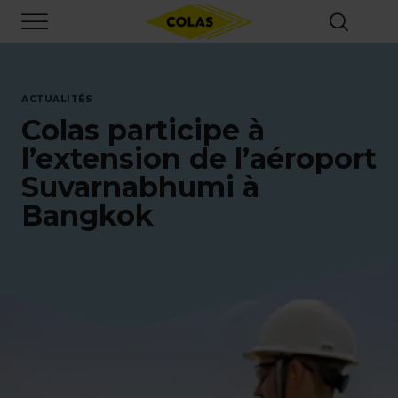
Aller
Focus element
au
contenu
principal
ACTUALITÉS
Colas participe à
l’extension de l’aéroport
Suvarnabhumi à
Bangkok