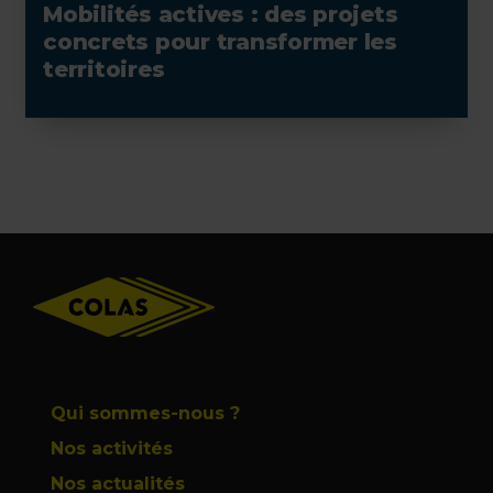
Mobilités actives : des projets
concrets pour transformer les
territoires
Footer
Qui sommes-nous ?
Nos activités
Nos actualités