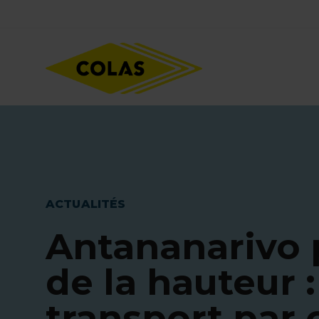
Aller
Focus element
au
contenu
principal
ACTUALITÉS
Antananarivo 
de la hauteur 
transport par 