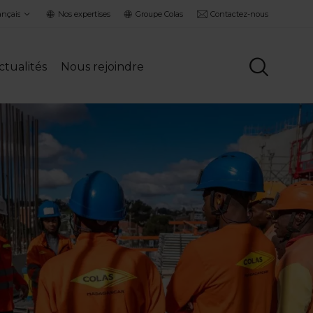
ct
Nos expertises
Groupe Colas
Contactez-nous
guage
ctualités
Nous rejoindre