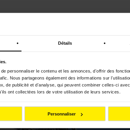
Détails
 la remontée mécanique.
ies.
st aussi un levier de formation, de transfert de savoir-f
e personnaliser le contenu et les annonces, d'offrir des fonctio
rafic. Nous partageons également des informations sur l'utilisati
, de publicité et d'analyse, qui peuvent combiner celles-ci avec
ils ont collectées lors de votre utilisation de leurs services.
Personnaliser