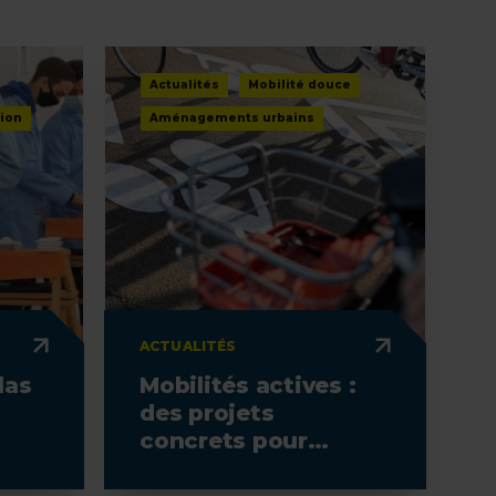
Actualités
Mobilité douce
ion
Aménagements urbains
ACTUALITÉS
las
Mobilités actives :
des projets
concrets pour
transformer les