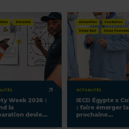
lités
Sécurité
Actualités
Fondation
Colas Rail
Colas Foundat
LITÉS
ACTUALITÉS
ety Week 2026 :
IECD Égypte x Co
nd la
: faire émerger la
paration devient
prochaine
remier geste
génération de