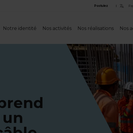
Sele
Postulez
lan
Notre identité
Nos activités
Nos réalisations
Nos a
prend
: un
câble