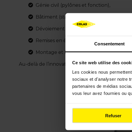
Génie civil (pylônes et fonction),
Bâtiment (stations),
Dévoiement de réseaux existants,
Remises en état urbaines,
Consentement
Montage et levage des équipements de
Ce site web utilise des cook
Au-delà de l’innovation technique, ce chantier e
Les cookies nous permettent d
sociaux et d'analyser notre t
partenaires de médias sociaux
vous leur avez fournies ou qu'
Refuser