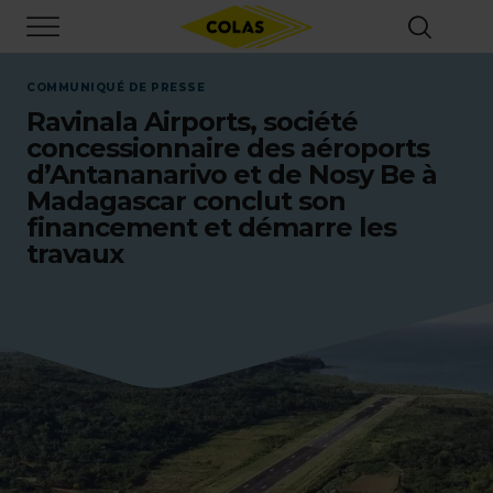
Aller
Focus element
au
contenu
principal
COMMUNIQUÉ DE PRESSE
Ravinala Airports, société
concessionnaire des aéroports
d’Antananarivo et de Nosy Be à
Madagascar conclut son
financement et démarre les
travaux