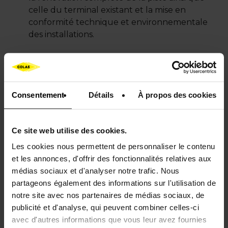
celle du terminal existant et la mise en
conformité technique et environnementale
des installations.
Les travaux de construction pour les deux
aéroports seront réalisés à la fois par Bouygues
Bâtiment International, apportant sa grande
maîtrise de la conception/construction de
Consentement
Détails
À propos des cookies
nouveaux terminaux aéroportuaires , et Colas
Madagascar, implanté à Madagascar depuis 60
Ce site web utilise des cookies.
ans sur la Grande Ile et apportant le savoir-faire
reconnu du groupe Colas en chaussées
Les cookies nous permettent de personnaliser le contenu
aéronautiques. Les deux entreprises sont réuni es
et les annonces, d'offrir des fonctionnalités relatives aux
à hauteur de 50/50 au sein d'une coentreprise de
médias sociaux et d'analyser notre trafic. Nous
"Conception-Construction".
partageons également des informations sur l'utilisation de
notre site avec nos partenaires de médias sociaux, de
Pour sa part, le Groupe ADP fournira des
publicité et d'analyse, qui peuvent combiner celles-ci
prestations d'assistance pour l'exploitation et la
avec d'autres informations que vous leur avez fournies