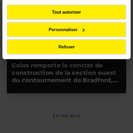
Tout autoriser
Personnaliser
Refuser
COMMUNIQUÉS DE PRESSE
Colas remporte le contrat de
construction de la section ouest
du contournement de Bradford,
en Ontario (Canada)
En voir plus