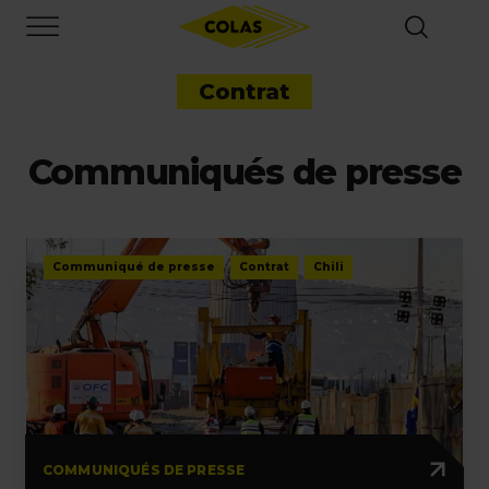
Aller
Focus element
au
contenu
principal
Contrat
Communiqués de presse
Communiqué de presse
Contrat
Chili
COMMUNIQUÉS DE PRESSE