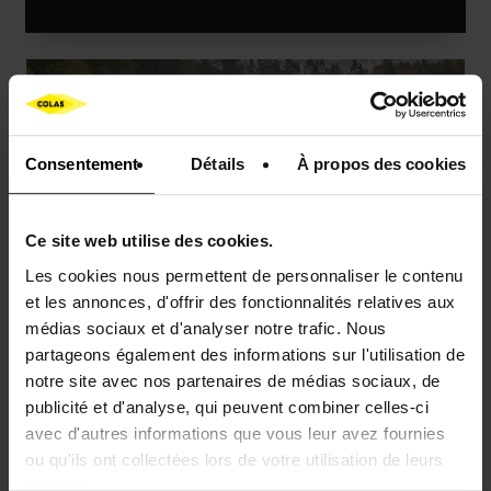
Communiqué de presse
Contrat
Finlande
Consentement
Détails
À propos des cookies
Ce site web utilise des cookies.
Les cookies nous permettent de personnaliser le contenu
COMMUNIQUÉS DE PRESSE
et les annonces, d'offrir des fonctionnalités relatives aux
Colas remporte sept contrats
médias sociaux et d'analyser notre trafic. Nous
partageons également des informations sur l'utilisation de
d’entretien routier en Finlande
notre site avec nos partenaires de médias sociaux, de
publicité et d'analyse, qui peuvent combiner celles-ci
avec d'autres informations que vous leur avez fournies
ou qu'ils ont collectées lors de votre utilisation de leurs
services.
Communiqué de presse
Contrat
Canada