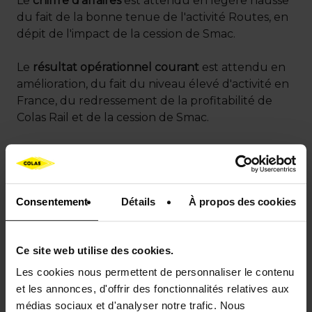
Le
chiffre d'affaires
est attendu en légère hausse
du fait de la bonne tenue de l'activité Routes, en
dépit de l'impact de la cession de Smac.
Le
résultat opérationnel courant
est attendu en
amélioration, du fait du niveau élevé d'activité en
France, du redressement de la profitabilité de
Colas Rail et de la cession de Smac.
Compte de résultat consolidé
résumé du troisième trimestre
Consentement
Détails
À propos des cookies
Ce site web utilise des cookies.
Les cookies nous permettent de personnaliser le contenu
et les annonces, d'offrir des fonctionnalités relatives aux
médias sociaux et d'analyser notre trafic. Nous