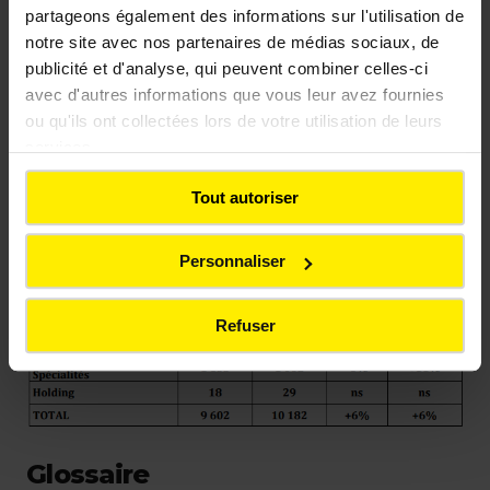
partageons également des informations sur l'utilisation de
notre site avec nos partenaires de médias sociaux, de
Chiffre d'affaires au 30
publicité et d'analyse, qui peuvent combiner celles-ci
avec d'autres informations que vous leur avez fournies
septembre par secteur
ou qu'ils ont collectées lors de votre utilisation de leurs
opérationnel
services.
Tout autoriser
Personnaliser
Refuser
Glossaire