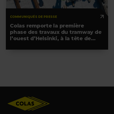
COMMUNIQUÉS DE PRESSE
Colas remporte la première
phase des travaux du tramway de
l’ouest d’Helsinki, à la tête de
l’alliance retenue
Footer