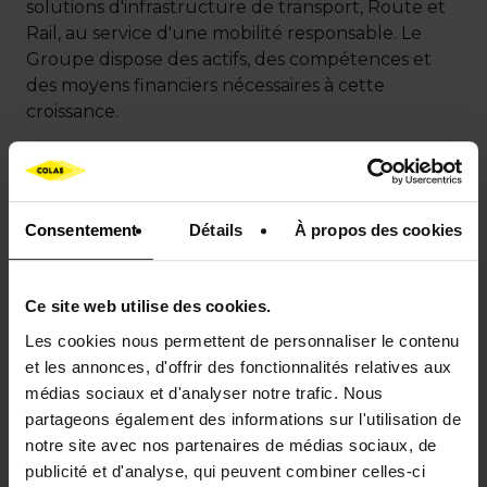
solutions d'infrastructure de transport, Route et
Rail, au service d'une mobilité responsable. Le
Groupe dispose des actifs, des compétences et
des moyens financiers nécessaires à cette
croissance.
Le
carnet de commandes
à fin mars 2019 s'élève
au niveau record de 10 milliards d’euros, en
hausse de 18% à changes constants, et de 11 %
Consentement
Détails
À propos des cookies
hors Miller McAsphalt. Le carnet en France
métropolitaine (3,8 milliards d'euros) est en
augmentation de 7%, alors que le carnet à
Ce site web utilise des cookies.
l’international et outre-mer (6,2 milliards d'euros)
Les cookies nous permettent de personnaliser le contenu
est en hausse de 26% à taux de change constants.
et les annonces, d'offrir des fonctionnalités relatives aux
A l'international, le 1er trimestre 2019 a
médias sociaux et d'analyser notre trafic. Nous
notamment été marqué par la prise de
partageons également des informations sur l'utilisation de
commandes du Tram de Liège et par plusieurs
notre site avec nos partenaires de médias sociaux, de
contrats ferroviaires au Royaume-Uni.
publicité et d'analyse, qui peuvent combiner celles-ci