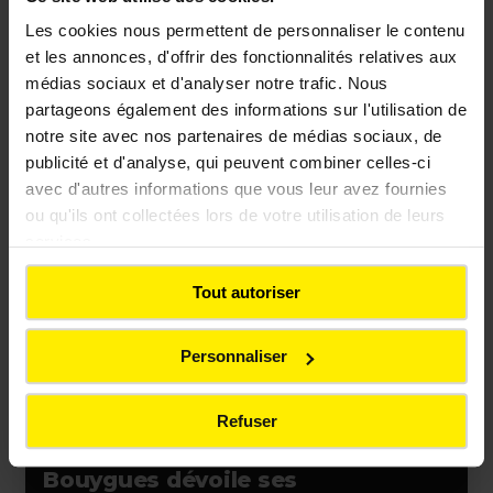
Les cookies nous permettent de personnaliser le contenu
COMMUNIQUÉS DE PRESSE
et les annonces, d'offrir des fonctionnalités relatives aux
Colas remporte un nouveau
médias sociaux et d'analyser notre trafic. Nous
contrat ferroviaire au Chili
partageons également des informations sur l'utilisation de
notre site avec nos partenaires de médias sociaux, de
publicité et d'analyse, qui peuvent combiner celles-ci
avec d'autres informations que vous leur avez fournies
ou qu'ils ont collectées lors de votre utilisation de leurs
Communiqué de presse
Evènement
France
services.
Tout autoriser
Personnaliser
Refuser
COMMUNIQUÉS DE PRESSE
Bouygues dévoile ses