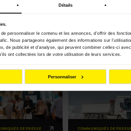
Détails
Télécharger le communiqué de presse
ies.
nos derniers communiqués
e personnaliser le contenu et les annonces, d'offrir des fonctio
rafic. Nous partageons également des informations sur l'utilisati
, de publicité et d'analyse, qui peuvent combiner celles-ci avec
ils ont collectées lors de votre utilisation de leurs services.
uniqué de presse
Communiqué de presse
ement
France
Contrat
France
Personnaliser
UNIQUÉS DE PRESSE
COMMUNIQUÉS DE PRESS