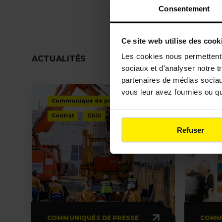
Consentement
Ce site web utilise des cook
Découvrez 
Les cookies nous permettent d
ACTUALITÉS
sociaux et d'analyser notre t
partenaires de médias sociaux
vous leur avez fournies ou qu'
Communiqué de presse
Comm
Contrat
Chili
Evèn
Refuser
COMMUNIQUÉS DE PRESSE
COMM