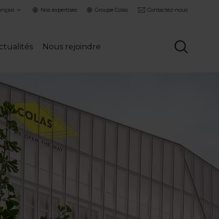
ct
Nos expertises
Groupe Colas
Contactez-nous
guage
ctualités
Nous rejoindre