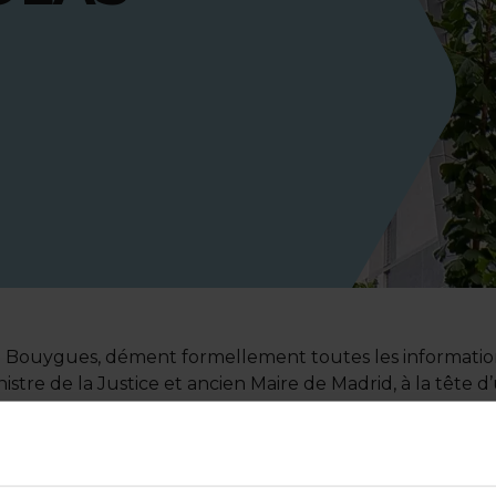
pe Bouygues, dément formellement toutes les information
tre de la Justice et ancien Maire de Madrid, à la tête d’u