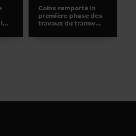
e
Colas remporte la
première phase des
 la
travaux du tramway
de l’ouest
d’Helsinki, à la tête
de l’alliance
retenue