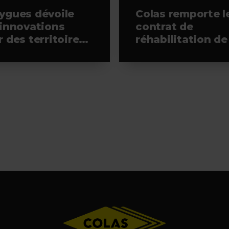
ygues dévoile
Colas remporte l
 innovations
contrat de
 des territoires
réhabilitation de
 résilients à
piste 4 de
aTech 2026
l’aéroport Paris-
Orly