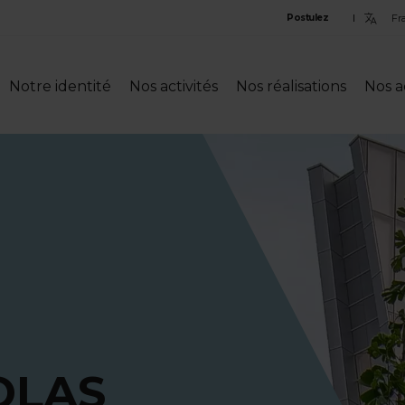
Sele
Postulez
lan
Notre identité
Nos activités
Nos réalisations
Nos a
OLAS