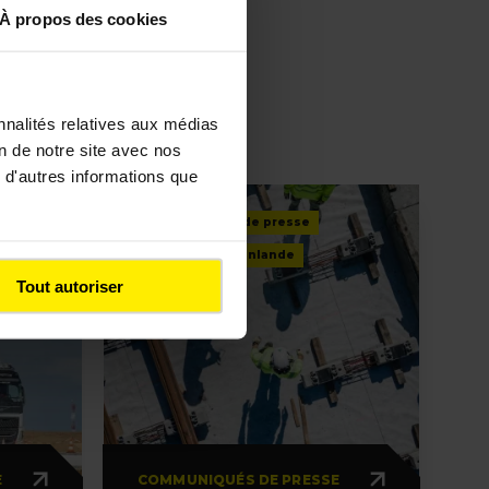
À propos des cookies
nnalités relatives aux médias
on de notre site avec nos
 d'autres informations que
Communiqué de presse
Tramway
Finlande
Tout autoriser
E
COMMUNIQUÉS DE PRESSE