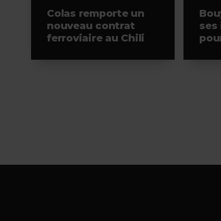
Colas remporte un
Bou
nouveau contrat
ses
ferroviaire au Chili
pour
plus
Viv
Footer