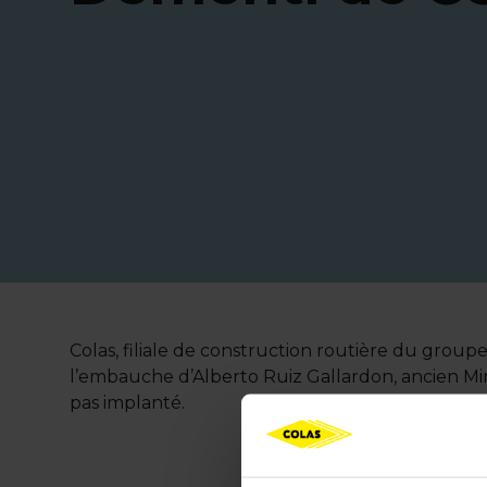
Colas, filiale de construction routière du grou
l’embauche d’Alberto Ruiz Gallardon, ancien Minis
pas implanté.