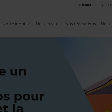
Sele
Postulez
lan
Notre identité
Nos activités
Nos réalisations
Nos a
e un
0
os pour
t la