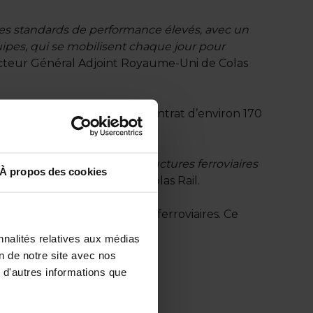
des standards de performance élevés, avec un
ipes, qui se mobilisent chaque jour pour
recteur Général Adjoint Royaume-Uni de Colas
 la récente signature d’un contrat d’environ 170
e fraisage de Network Rail.
a sécurisation des infrastructures ferroviaires
À propos des cookies
rvé Le Joliff, Président de Colas Rail.
tenance des infrastructures ferroviaires. Ce
is plus de 25 ans.
nnalités relatives aux médias
on de notre site avec nos
 d'autres informations que