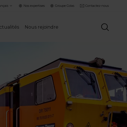
ct
Nos expertises
Groupe Colas
Contactez-nous
guage
ctualités
Nous rejoindre