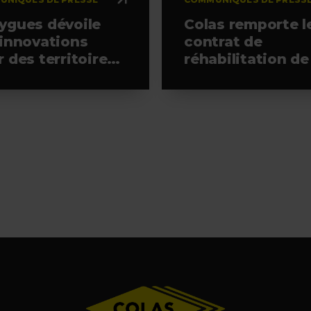
ygues dévoile
Colas remporte l
 innovations
contrat de
 des territoires
réhabilitation de
 résilients à
piste 4 de
aTech 2026
l’aéroport Paris-
Orly