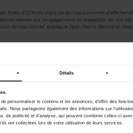
de flotte d’OTM du pays, ce qui nous permet d’afficher 
lence repose sur l’engagement et l’expertise de nos équ
rvice de nos clients
", explique Jean-Pierre Bertrand, Di
 confiance entre Network Rail et Colas Rail. Il s’ajoute à
n et la maintenance de la flotte de trains de meulage et d
inuer à accompagner Network Rail dans la maintenance et l
Détails
et l’excellence opérationnelle de nos équipes"
, déclare He
dans la conception, la gestion, la construction et la main
ies.
e sa présence et de son engagement au Royaume-Uni depu
e personnaliser le contenu et les annonces, d'offrir des fonctio
rafic. Nous partageons également des informations sur l'utilisati
tre 2025
, de publicité et d'analyse, qui peuvent combiner celles-ci avec
ils ont collectées lors de votre utilisation de leurs services.