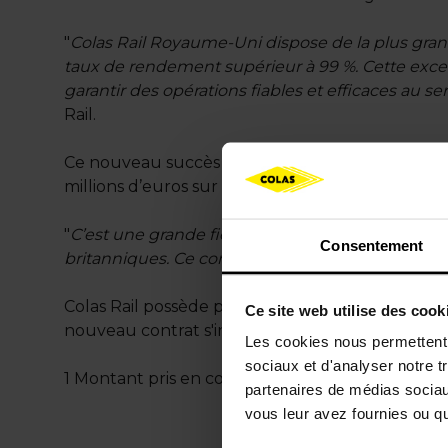
"
Colas Rail Royaume-Uni dispose de la plus gran
taux de rendement supérieur à 99 %. Cette excel
garantir des opérations fiables et efficaces au se
Rail.
Ce nouveau succès vient renforcer la relation de
millions d’euros sur cinq ans, pour l’exploitatio
"
C’est une grande fierté pour Colas Rail de cont
Consentement
britanniques. Ce contrat reflète la performance 
Colas Rail possède plus d’un siècle d'expérience 
Ce site web utilise des cook
nouveau contrat s'inscrit dans la continuité d
Les cookies nous permettent d
sociaux et d'analyser notre t
1 Montant pris en commande au premier trimes
partenaires de médias sociaux
vous leur avez fournies ou qu'