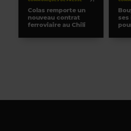
Colas remporte un
Bou
nouveau contrat
ses
ferroviaire au Chili
pour
plus
Viv
Footer