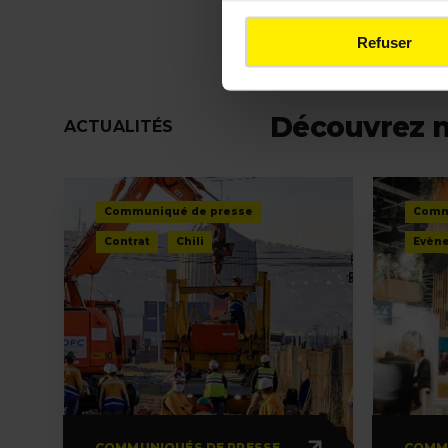
Refuser
Découvrez 
ACTUALITÉS
Communiqué de presse
Comm
Contrat
Chili
Evèn
COMMUNIQUÉS DE PRESSE
COMM