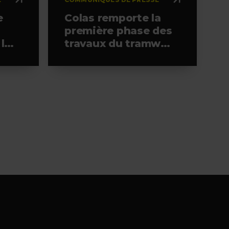
e
Colas remporte la
première phase des
 la
travaux du tramway
de l’ouest
d’Helsinki, à la tête
de l’alliance
retenue