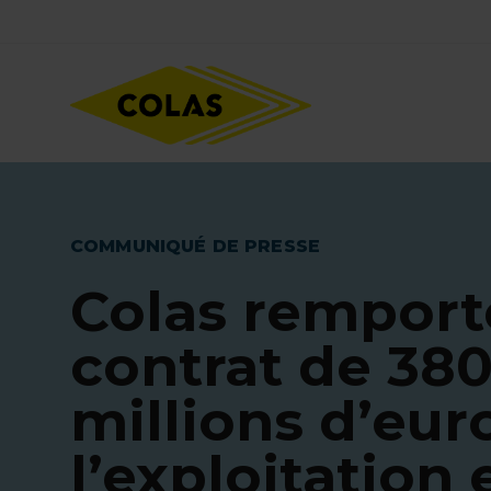
Aller
Focus element
au
contenu
principal
COMMUNIQUÉ DE PRESSE
Colas remport
contrat de 38
millions d’eur
l’exploitation e