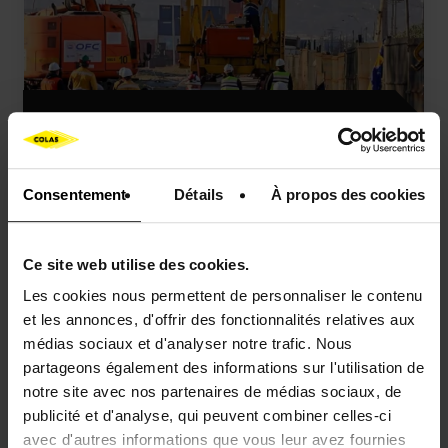
COMMUNIQUÉS DE PRESSE
Colas remporte un nouveau
contrat ferroviaire au Chili
Consentement
Détails
À propos des cookies
Ce site web utilise des cookies.
Les cookies nous permettent de personnaliser le contenu
Communiqué de presse
Evènement
France
et les annonces, d'offrir des fonctionnalités relatives aux
médias sociaux et d'analyser notre trafic. Nous
partageons également des informations sur l'utilisation de
notre site avec nos partenaires de médias sociaux, de
publicité et d'analyse, qui peuvent combiner celles-ci
avec d'autres informations que vous leur avez fournies