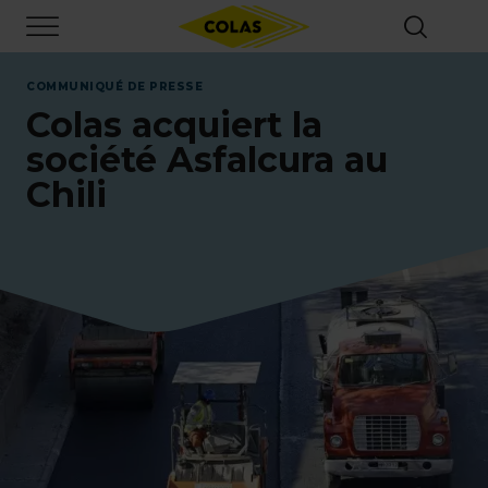
Aller
Focus element
au
contenu
principal
COMMUNIQUÉ DE PRESSE
Colas acquiert la
société Asfalcura au
Chili