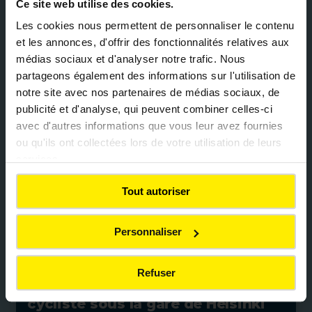
Ce site web utilise des cookies.
RÉALISATIONS
Les cookies nous permettent de personnaliser le contenu
Chaussée HiLAB pour le Ruakura
et les annonces, d'offrir des fonctionnalités relatives aux
SuperHub à Hamilton
médias sociaux et d'analyser notre trafic. Nous
partageons également des informations sur l'utilisation de
notre site avec nos partenaires de médias sociaux, de
publicité et d'analyse, qui peuvent combiner celles-ci
avec d'autres informations que vous leur avez fournies
Mobilité douce
Ouvrages d'art
ou qu'ils ont collectées lors de votre utilisation de leurs
Routes & Autoroutes
Finlande
services.
Tout autoriser
Personnaliser
RÉALISATIONS
Refuser
Création d’un tunnel piéton et
cycliste sous la gare de Helsinki