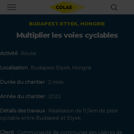
Aller
Focus element
au
contenu
principal
BUDAPEST-ETYEK, HONGRIE
Multiplier les voies cyclables
Activité
: R
oute
Localisation
:
Budapest-Etyek, Hongrie
Durée du chantier
: 2
mois
Année du chantier
:
2022
Détails des travaux
:
Réalisation de 11,5km de piste
cyclable entre Budapest et Etyek
Client
:
Communauté de communes des Lisières de