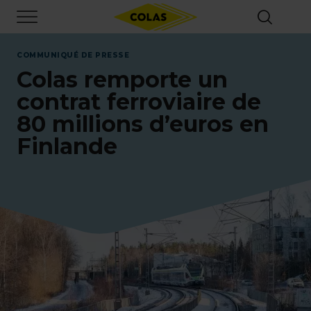
Aller
Focus element
au
contenu
principal
COMMUNIQUÉ DE PRESSE
Colas remporte un
contrat ferroviaire de
80 millions d’euros en
Finlande