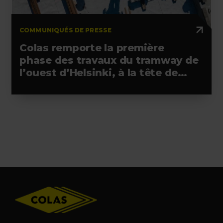
COMMUNIQUÉS DE PRESSE
Colas remporte la première
phase des travaux du tramway de
l’ouest d’Helsinki, à la tête de
l’alliance retenue
Footer