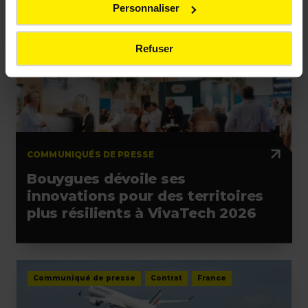
Personnaliser
Communiqué de presse
Evènement
France
Refuser
COMMUNIQUÉS DE PRESSE
Bouygues dévoile ses
innovations pour des territoires
plus résilients à VivaTech 2026
Communiqué de presse
Contrat
France