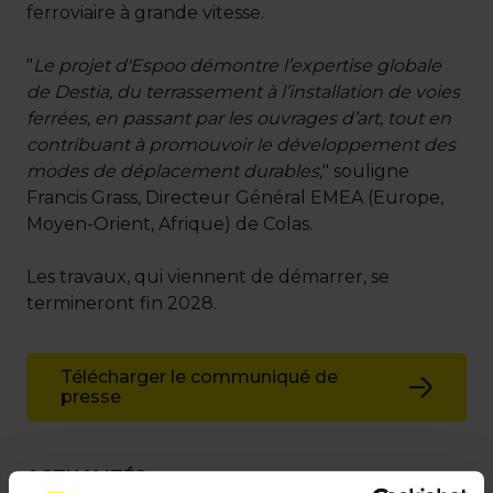
ferroviaire à grande vitesse.
"
Le projet d'Espoo démontre l’expertise globale
de Destia, du terrassement à l’installation de voies
ferrées, en passant par les ouvrages d’art, tout en
contribuant à promouvoir le développement des
modes de déplacement durables,
" souligne
Francis Grass, Directeur Général EMEA (Europe,
Moyen-Orient, Afrique) de Colas.
Les travaux, qui viennent de démarrer, se
termineront fin 2028.
Télécharger le communiqué de
presse
ACTUALITÉS